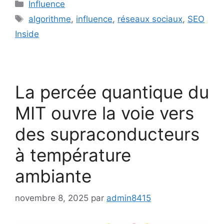
Catégories
Influence
Étiquettes
algorithme
,
influence
,
réseaux sociaux
,
SEO
Inside
La percée quantique du
MIT ouvre la voie vers
des supraconducteurs
à température
ambiante
novembre 8, 2025
par
admin8415