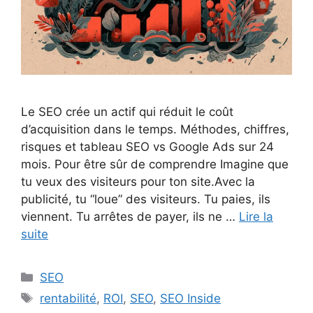
Le SEO crée un actif qui réduit le coût
d’acquisition dans le temps. Méthodes, chiffres,
risques et tableau SEO vs Google Ads sur 24
mois. Pour être sûr de comprendre Imagine que
tu veux des visiteurs pour ton site.Avec la
publicité, tu “loue” des visiteurs. Tu paies, ils
viennent. Tu arrêtes de payer, ils ne …
Lire la
suite
Catégories
SEO
Étiquettes
rentabilité
,
ROI
,
SEO
,
SEO Inside