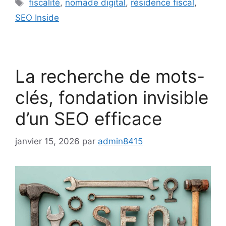
Étiquettes
fiscalité
,
nomade digital
,
résidence fiscal
,
SEO Inside
La recherche de mots-
clés, fondation invisible
d’un SEO efficace
janvier 15, 2026
par
admin8415