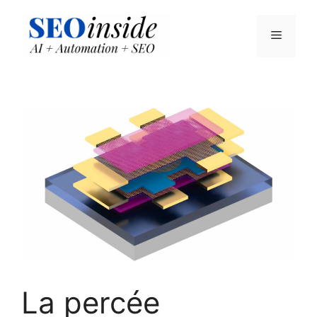
Aller
au
Menu
contenu
La percée