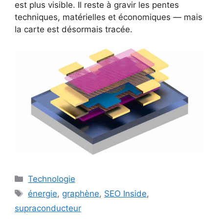
est plus visible. Il reste à gravir les pentes
techniques, matérielles et économiques — mais
la carte est désormais tracée.
Catégories
Technologie
Étiquettes
énergie
,
graphène
,
SEO Inside
,
supraconducteur