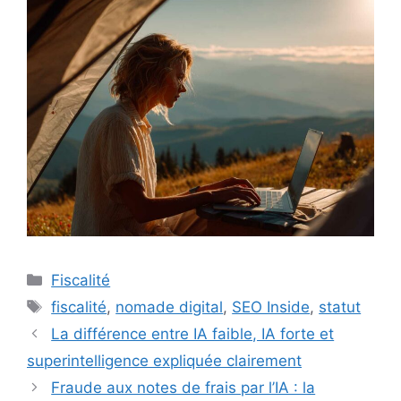
Catégories
Fiscalité
Étiquettes
fiscalité
,
nomade digital
,
SEO Inside
,
statut
La différence entre IA faible, IA forte et
superintelligence expliquée clairement
Fraude aux notes de frais par l’IA : la