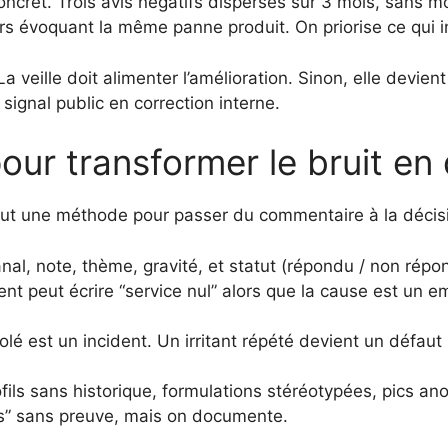
concret. Trois avis négatifs dispersés sur 3 mois, sans
ours évoquant la même panne produit. On priorise ce qui
a veille doit alimenter l’amélioration. Sinon, elle devien
 signal public en correction interne.
pour transformer le bruit en
l faut une méthode pour passer du commentaire à la décis
anal, note, thème, gravité, et statut (répondu / non répond
nt peut écrire “service nul” alors que la cause est un em
olé est un incident. Un irritant répété devient un défaut 
fils sans historique, formulations stéréotypées, pics a
is” sans preuve, mais on documente.