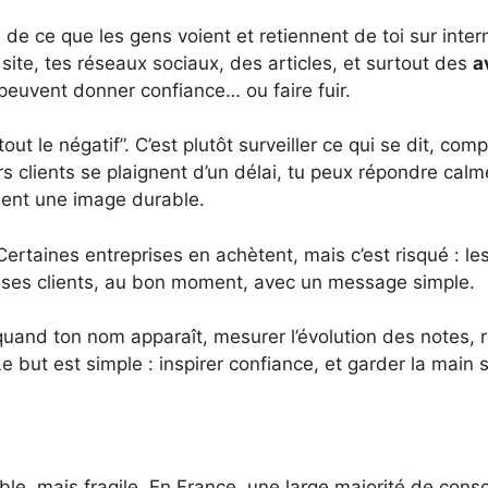
e de ce que les gens voient et retiennent de toi sur in
site, tes réseaux sociaux, des articles, et surtout des
a
peuvent donner confiance… ou faire fuir.
 tout le négatif”. C’est plutôt surveiller ce qui se dit, co
rs clients se plaignent d’un délai, tu peux répondre calm
ient une image durable.
 Certaines entreprises en achètent, mais c’est risqué : le
 ses clients, au bon moment, avec un message simple.
é quand ton nom apparaît, mesurer l’évolution des notes, r
Le but est simple : inspirer confiance, et garder la main 
able, mais fragile. En France, une large majorité de co