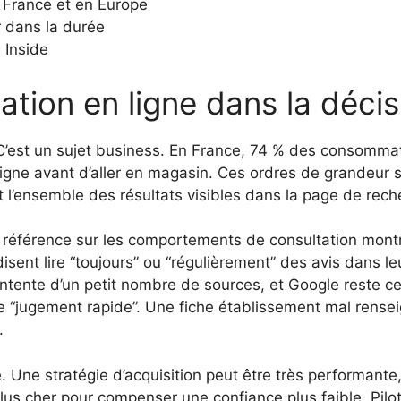
n France et en Europe
r dans la durée
 Inside
tation en ligne dans la déci
. C’est un sujet business. En France, 74 % des consomma
ligne avant d’aller en magasin. Ces ordres de grandeur 
est l’ensemble des résultats visibles dans la page de rech
de référence sur les comportements de consultation montr
sent lire “toujours” ou “régulièrement” des avis dans 
ntente d’un petit nombre de sources, et Google reste cent
 “jugement rapide”. Une fiche établissement mal renseig
.
Une stratégie d’acquisition peut être très performante, m
lus cher pour compenser une confiance plus faible. Pilota