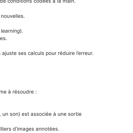
de conditions codées à la main.
 nouvelles.
learning
).
es.
ajuste ses calculs pour réduire l’erreur.
ème à résoudre :
 un son) est associée à une sortie
lliers d’images annotées.