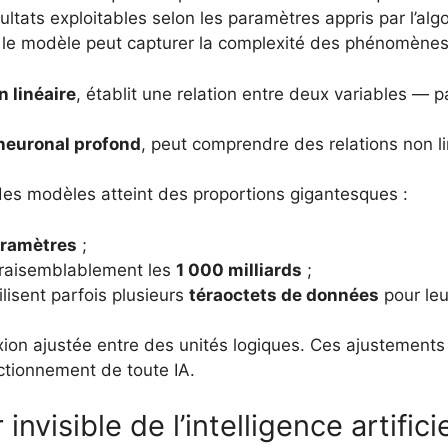
ltats exploitables selon les paramètres appris par l’alg
 le modèle peut capturer la complexité des phénomènes
n linéaire
, établit une relation entre deux variables — p
neuronal profond
, peut comprendre des relations non l
 des modèles atteint des proportions gigantesques :
aramètres
;
vraisemblablement les
1 000 milliards
;
lisent parfois plusieurs
téraoctets de données
pour leu
on ajustée entre des unités logiques. Ces ajustements 
tionnement de toute IA.
invisible de l’intelligence artifici