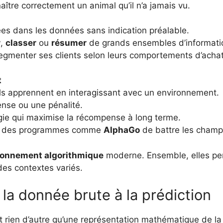
aître correctement un animal qu’il n’a jamais vu.
ées dans les données sans indication préalable.
r
,
classer
ou
résumer
de grands ensembles d’informati
egmenter ses clients selon leurs comportements d’achat
t
ls apprennent en interagissant avec un environnement.
nse ou une pénalité.
tégie qui maximise la récompense à long terme.
s à des programmes comme
AlphaGo
de battre les champ
sonnement algorithmique
moderne. Ensemble, elles perme
des contextes variés.
 la donnée brute à la prédiction
t rien d’autre qu’une représentation mathématique de la 