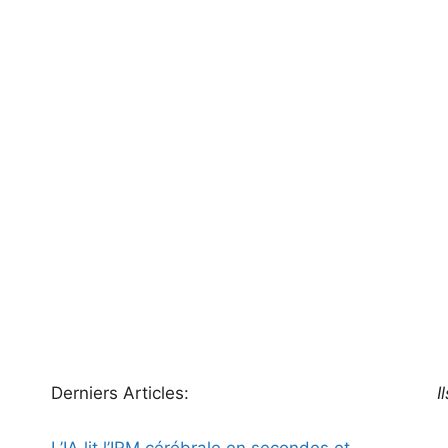
Derniers Articles:
I
L’IA lit l’IRM cérébrale en secondes et