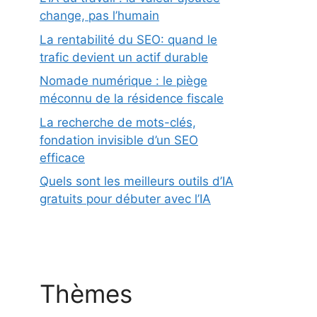
change, pas l’humain
La rentabilité du SEO: quand le
trafic devient un actif durable
Nomade numérique : le piège
méconnu de la résidence fiscale
La recherche de mots-clés,
fondation invisible d’un SEO
efficace
Quels sont les meilleurs outils d’IA
gratuits pour débuter avec l’IA
Thèmes