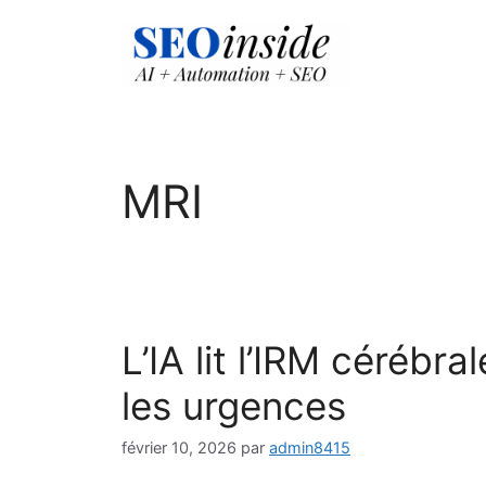
Aller
au
contenu
MRI
L’IA lit l’IRM cérébr
les urgences
février 10, 2026
par
admin8415