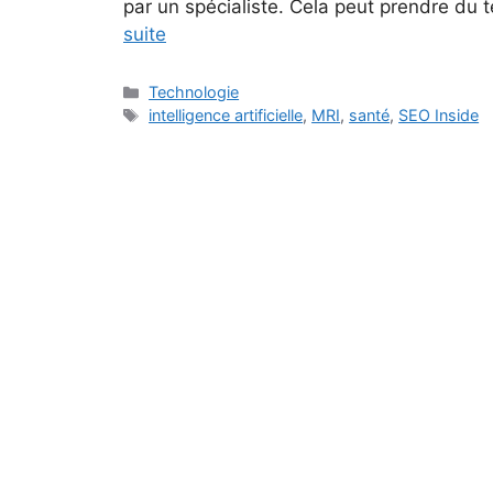
par un spécialiste. Cela peut prendre du
suite
Catégories
Technologie
Étiquettes
intelligence artificielle
,
MRI
,
santé
,
SEO Inside