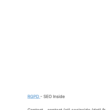
RGPD
- SEO Inside
Contact - contact (at) seoinside (dot) fr