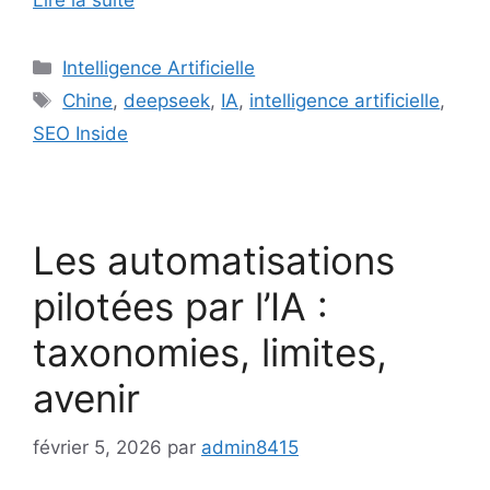
Lire la suite
Catégories
Intelligence Artificielle
Étiquettes
Chine
,
deepseek
,
IA
,
intelligence artificielle
,
SEO Inside
Les automatisations
pilotées par l’IA :
taxonomies, limites,
avenir
février 5, 2026
par
admin8415