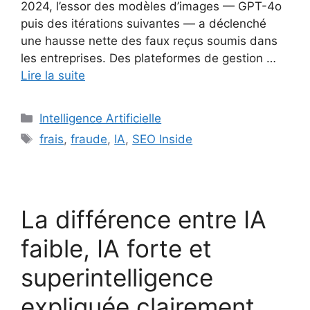
2024, l’essor des modèles d’images — GPT-4o
puis des itérations suivantes — a déclenché
une hausse nette des faux reçus soumis dans
les entreprises. Des plateformes de gestion …
Lire la suite
Catégories
Intelligence Artificielle
Étiquettes
frais
,
fraude
,
IA
,
SEO Inside
La différence entre IA
faible, IA forte et
superintelligence
expliquée clairement