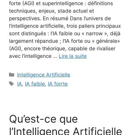
forte (AGI) et superintelligence : définitions
techniques, enjeux, stade actuel et
perspectives. En résumé Dans l’univers de
l’intelligence artificielle, trois paliers principaux
sont distingués : l’IA faible ou « narrow », déjà
largement répandue ; l’IA forte ou « générale»
(AGI), encore théorique, capable de rivaliser
avec l’intelligence …
Lire la suite
Catégories
Intelligence Artificielle
Étiquettes
IA
,
IA faible
,
IA forrte
Qu’est-ce que
l’Intelligence Artificielle