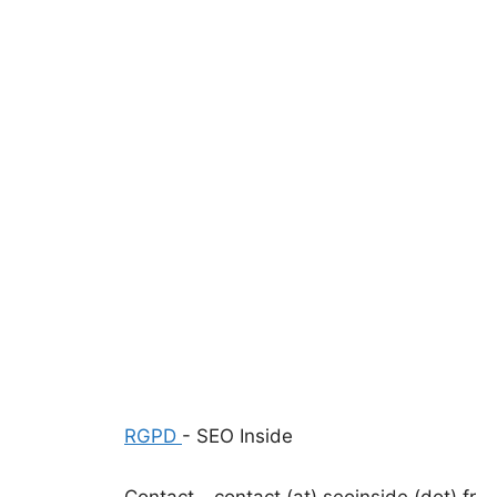
RGPD
- SEO Inside
Contact - contact (at) seoinside (dot) fr