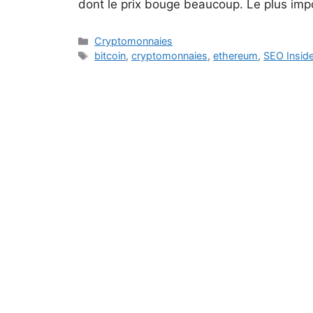
dont le prix bouge beaucoup. Le plus impo
Catégories
Cryptomonnaies
Étiquettes
bitcoin
,
cryptomonnaies
,
ethereum
,
SEO Insid