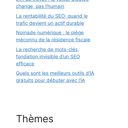
change, pas l’humain
La rentabilité du SEO: quand le
trafic devient un actif durable
Nomade numérique : le piège
méconnu de la résidence fiscale
La recherche de mots-clés,
fondation invisible d’un SEO
efficace
Quels sont les meilleurs outils d’IA
gratuits pour débuter avec l’IA
Thèmes