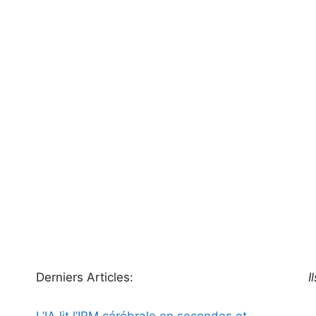
Derniers Articles:
I
L’IA lit l’IRM cérébrale en secondes et