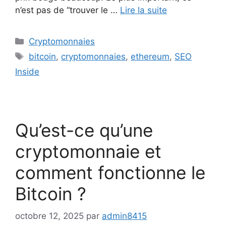
n’est pas de “trouver le …
Lire la suite
Catégories
Cryptomonnaies
Étiquettes
bitcoin
,
cryptomonnaies
,
ethereum
,
SEO
Inside
Qu’est-ce qu’une
cryptomonnaie et
comment fonctionne le
Bitcoin ?
octobre 12, 2025
par
admin8415