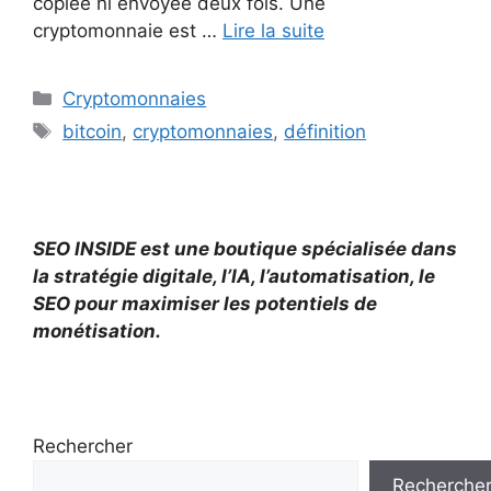
copiée ni envoyée deux fois. Une
cryptomonnaie est …
Lire la suite
Catégories
Cryptomonnaies
Étiquettes
bitcoin
,
cryptomonnaies
,
définition
SEO INSIDE est une boutique spécialisée dans
la stratégie digitale, l’IA, l’automatisation, le
SEO pour maximiser les potentiels de
monétisation.
Rechercher
Recherche