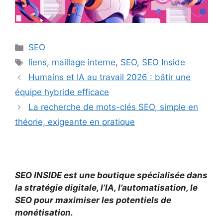
Catégories
SEO
Étiquettes
liens
,
maillage interne
,
SEO
,
SEO Inside
Humains et IA au travail 2026 : bâtir une
équipe hybride efficace
La recherche de mots-clés SEO, simple en
théorie, exigeante en pratique
SEO INSIDE est une boutique spécialisée dans
la stratégie digitale, l’IA, l’automatisation, le
SEO pour maximiser les potentiels de
monétisation.