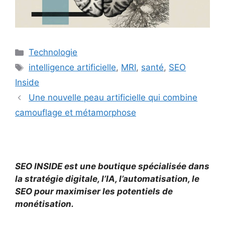
Catégories
Technologie
Étiquettes
intelligence artificielle
,
MRI
,
santé
,
SEO
Inside
Une nouvelle peau artificielle qui combine
camouflage et métamorphose
SEO INSIDE est une boutique spécialisée dans
la stratégie digitale, l’IA, l’automatisation, le
SEO pour maximiser les potentiels de
monétisation.