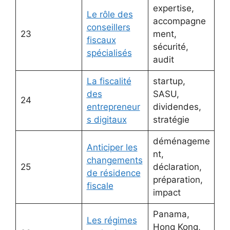
expertise,
Le rôle des
accompagne
conseillers
23
ment,
fiscaux
sécurité,
spécialisés
audit
La fiscalité
startup,
des
SASU,
24
entrepreneur
dividendes,
s digitaux
stratégie
déménageme
Anticiper les
nt,
changements
25
déclaration,
de résidence
préparation,
fiscale
impact
Panama,
Les régimes
Hong Kong,