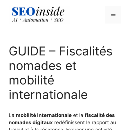
Aller
au
Menu
contenu
GUIDE – Fiscalités
nomades et
mobilité
internationale
La
mobilité internationale
et la
fiscalité des
nomades digitaux
redéfinissent le rapport au
travail et à la résidence. Exercer une activité