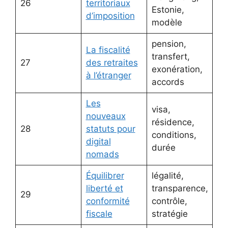
26
territoriaux
Estonie,
d’imposition
modèle
pension,
La fiscalité
transfert,
27
des retraites
exonération,
à l’étranger
accords
Les
visa,
nouveaux
résidence,
28
statuts pour
conditions,
digital
durée
nomads
Équilibrer
légalité,
liberté et
transparence,
29
conformité
contrôle,
fiscale
stratégie