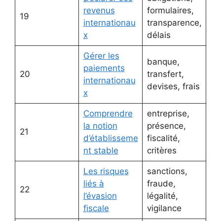
revenus
formulaires,
19
internationau
transparence,
x
délais
Gérer les
banque,
paiements
20
transfert,
internationau
devises, frais
x
Comprendre
entreprise,
la notion
présence,
21
d’établisseme
fiscalité,
nt stable
critères
Les risques
sanctions,
liés à
fraude,
22
l’évasion
légalité,
fiscale
vigilance