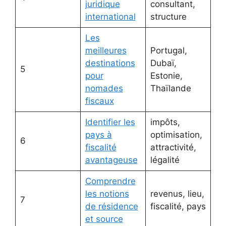
juridique
consultant,
international
structure
Les
meilleures
Portugal,
destinations
Dubaï,
5
pour
Estonie,
nomades
Thaïlande
fiscaux
Identifier les
impôts,
pays à
optimisation,
6
fiscalité
attractivité,
avantageuse
légalité
Comprendre
les notions
revenus, lieu,
7
de résidence
fiscalité, pays
et source