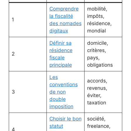
Comprendre
mobilité,
la fiscalité
impôts,
1
des nomades
résidence,
digitaux
mondial
Définir sa
domicile,
résidence
critères,
2
fiscale
pays,
principale
obligations
Les
accords,
conventions
revenus,
3
de non
éviter,
double
taxation
imposition
Choisir le bon
société,
statut
freelance,
4