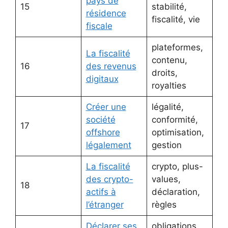
pays de
15
stabilité,
résidence
fiscalité, vie
fiscale
plateformes,
La fiscalité
contenu,
16
des revenus
droits,
digitaux
royalties
Créer une
légalité,
société
conformité,
17
offshore
optimisation,
légalement
gestion
La fiscalité
crypto, plus-
des crypto-
values,
18
actifs à
déclaration,
l’étranger
règles
Déclarer ses
obligations,